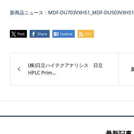
新商品ニュース：MDF-DU703VXHS1_MDF-DU503VXHS1
Post
Share
Hatena
RSS
(株)日立ハイテクアナリシス 日立
HPLC Prim...
最新記事